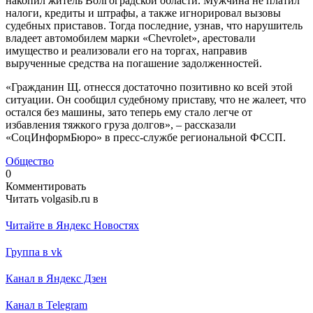
накопил житель Волгоградской области. Мужчина не платил
налоги, кредиты и штрафы, а также игнорировал вызовы
судебных приставов. Тогда последние, узнав, что нарушитель
владеет автомобилем марки «Chevrolet», арестовали
имущество и реализовали его на торгах, направив
вырученные средства на погашение задолженностей.
«Гражданин Щ. отнесся достаточно позитивно ко всей этой
ситуации. Он сообщил судебному приставу, что не жалеет, что
остался без машины, зато теперь ему стало легче от
избавления тяжкого груза долгов», – рассказали
«СоцИнформБюро» в пресс-службе региональной ФССП.
Общество
0
Комментировать
Читать volgasib.ru в
Читайте в Яндекс Новостях
Группа в vk
Канал в Яндекс Дзен
Канал в Telegram