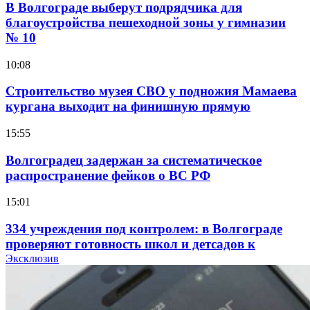
В Волгограде выберут подрядчика для
благоустройства пешеходной зоны у гимназии
№ 10
10:08
Строительство музея СВО у подножия Мамаева
кургана выходит на финишную прямую
15:55
Волгоградец задержан за систематическое
распространение фейков о ВС РФ
15:01
334 учреждения под контролем: в Волгограде
проверяют готовность школ и детсадов к
учебному году
Эксклюзив
13:47