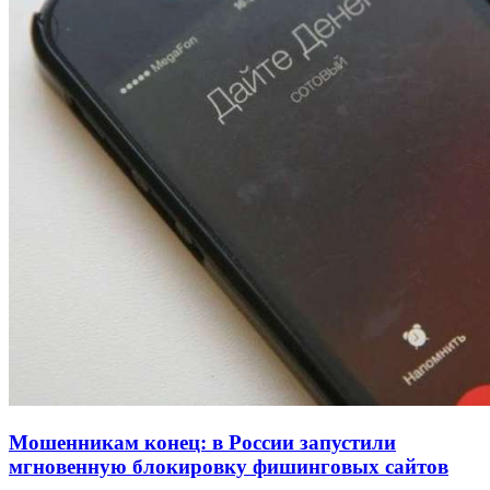
Покушение на убийство в Волгограде: девушка
напала на незнакомую женщину с ножом
12:39
Сладкий праздник в Волгограде: в Центральном
парке прошёл фестиваль „Арбузный переполох“
15:10
Волгоградские компании нарастили экспорт:
заключены контракты на 3,6 млн долларов
Все новости
Мошенникам конец: в России запустили
мгновенную блокировку фишинговых сайтов