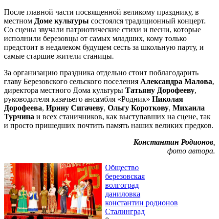
После главной части посвященной великому празднику, в
местном
Доме культуры
состоялся традиционный концерт.
Со сцены звучали патриотические стихи и песни, которые
исполнили березовцы от самых младших, кому только
предстоит в недалеком будущем сесть за школьную парту, и
самые старшие жители станицы.
За организацию праздника отдельно стоит поблагодарить
главу Березовского сельского поселения
Александра Малова
,
директора местного Дома культуры
Татьяну Дорофееву
,
руководителя казачьего ансамбля «Родник»
Николая
Дорофеева
,
Ирину Сигачеву
,
Ольгу Короткову
,
Михаила
Турчина
и всех станичников, как выступавших на сцене, так
и просто пришедших почтить память наших великих предков.
Константин Родионов
,
фото автора.
Общество
березовская
волгоград
даниловка
константин родионов
Сталинград