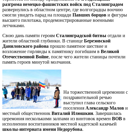
разгрома немецко-фашистских войск под Сталинградом
развернулись в областном центре, где волгоградцы воочию
смогли увидеть парад на площади
Павших борцов
и фигуры
высшего пилотажа, продемонстрированные военными
летчиками.
Свою дань памяти героям
Сталинградской битвы
отдали и
жители областной глубинки. В станице
Березовской
Даниловского района
прошло памятное шествие и
возложение гирлянды к памятнику погибшим в
Великой
Отечественной Войне
, после чего жители станицы почтили
память героев минутой молчания.
На торжественной церемонии с
поздравительной речью
выступил глава сельского
поселения
Александр Малов
и
местный общественник
Виталий Илюшкин
. Завершилась
церемония несколькими залпами из винтовок времен
ВОВ
в
исполнении воспитанников местной кадетской казачьей
школы-интерната имени Недорубова
.