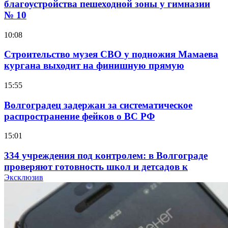
благоустройства пешеходной зоны у гимназии
№ 10
10:08
Строительство музея СВО у подножия Мамаева
кургана выходит на финишную прямую
15:55
Волгоградец задержан за систематическое
распространение фейков о ВС РФ
15:01
334 учреждения под контролем: в Волгограде
проверяют готовность школ и детсадов к
учебному году
Эксклюзив
13:47
Покушение на убийство в Волгограде: девушка