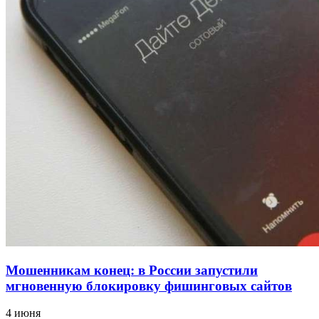
напала на незнакомую женщину с ножом
12:39
Сладкий праздник в Волгограде: в Центральном
парке прошёл фестиваль „Арбузный переполох“
15:10
Волгоградские компании нарастили экспорт:
заключены контракты на 3,6 млн долларов
Все новости
Мошенникам конец: в России запустили
мгновенную блокировку фишинговых сайтов
4 июня