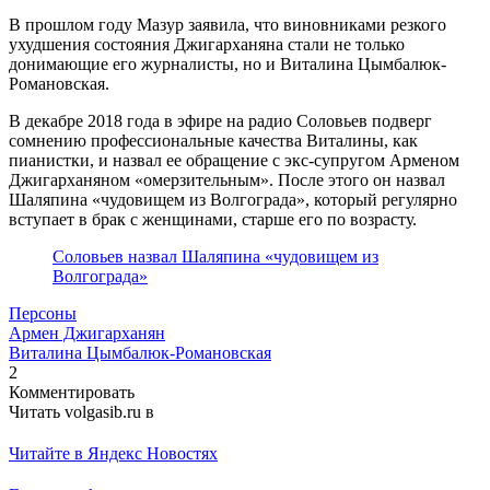
В прошлом году Мазур заявила, что виновниками резкого
ухудшения состояния Джигарханяна стали не только
донимающие его журналисты, но и Виталина Цымбалюк-
Романовская.
В декабре 2018 года в эфире на радио Соловьев подверг
сомнению профессиональные качества Виталины, как
пианистки, и назвал ее обращение с экс-супругом Арменом
Джигарханяном «омерзительным». После этого он назвал
Шаляпина «чудовищем из Волгограда», который регулярно
вступает в брак с женщинами, старше его по возрасту.
Соловьев назвал Шаляпина «чудовищем из
Волгограда»
Персоны
Армен Джигарханян
Виталина Цымбалюк-Романовская
2
Комментировать
Читать volgasib.ru в
Читайте в Яндекс Новостях