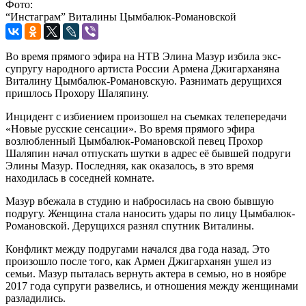
Фото:
“Инстаграм” Виталины Цымбалюк-Романовской
Во время прямого эфира на НТВ Элина Мазур избила экс-
супругу народного артиста России Армена Джигарханяна
Виталину Цымбалюк-Романовскую. Разнимать дерущихся
пришлось Прохору Шаляпину.
Инцидент с избиением произошел на съемках телепередачи
«Новые русские сенсации». Во время прямого эфира
возлюбленный Цымбалюк-Романовской певец Прохор
Шаляпин начал отпускать шутки в адрес её бывшей подруги
Элины Мазур. Последняя, как оказалось, в это время
находилась в соседней комнате.
Мазур вбежала в студию и набросилась на свою бывшую
подругу. Женщина стала наносить удары по лицу Цымбалюк-
Романовской. Дерущихся разнял спутник Виталины.
Конфликт между подругами начался два года назад. Это
произошло после того, как Армен Джигарханян ушел из
семьи. Мазур пыталась вернуть актера в семью, но в ноябре
2017 года супруги развелись, и отношения между женщинами
разладились.