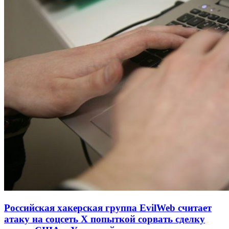
Российская хакерская группа EvilWeb считает
атаку на соцсеть Х попыткой сорвать сделку