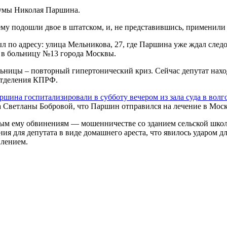
думы Николая Паршина.
ему подошли двое в штатском, и, не представившись, применили
л по адресу: улица Мельникова, 27, где Паршина уже ждал след
а в больницу №13 города Москвы.
ьницы – повторный гипертонический криз. Сейчас депутат наход
отделения КПРФ.
шина госпитализировали в субботу вечером из зала суда в волг
 Светланы Бобровой, что Паршин отправился на лечение в Моск
ым ему обвинениям — мошенничестве со зданием сельской школ
ния для депутата в виде домашнего ареста, что явилось ударом д
влением.