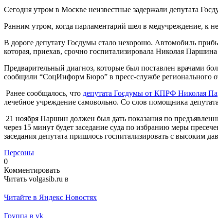
Сегодня утром в Москве неизвестные задержали депутата Гос
Ранним утром, когда парламентарий шел в медучреждение, к н
В дороге депутату Госдумы стало нехорошо. Автомобиль прибы
которая, приехав, срочно госпитализировала Николая Паршин
Предварительный диагноз, которые был поставлен врачами бол
сообщили “СоцИнформ Бюро” в пресс-службе регионального 
Ранее сообщалось, что
депутата Госдумы от КПРФ Николая Пар
лечебное учреждение самовольно. Со слов помощника депутата
21 ноября Паршин должен был дать показания по предъявленн
через 15 минут будет заседание суда по избранию меры пресече
заседания депутата пришлось госпитализировать с высоким да
Персоны
0
Комментировать
Читать volgasib.ru в
Читайте в Яндекс Новостях
Группа в vk