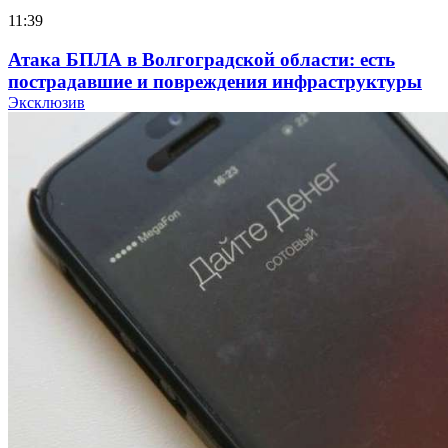
11:39
Атака БПЛА в Волгоградской области: есть
пострадавшие и повреждения инфраструктуры
Эксклюзив
12:01
Волгоградские вузы в топе зарплатного
рейтинга: ВолгГТУ и ВолгГМУ вошли в топ‑15
для химической отрасли и фармацевтики
18:39
В Красноармейском районе Волгограда стартует
конкурс на ремонт моста через Волго‑Донской
судоходный канал
12:28
Фестиваль #ТриЧетыре в Волгограде пройдёт
11–13 сентября в рамках Года единства народов
России