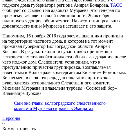
поджоге дома губернатора региона Андрея Бочарова.
ТАСС
сообщает со ссылкой на адвоката Музраева, что генерал по-
прежнему заявляет о своей невиновности. 26 октября
планируется допрос обвиняемого. На отсутствии реальных
доказательств вины Музраева настаивает и его защита.
Напомним, 16 ноября 2016 года злоумышленники проникли
на территорию частного дома, в котором на тот момент
проживал губернатор Волгоградской области Андрей
Бочаров. В результате один из участников при помощи
легковоспламеняющейся жидкости облил фасад здания, после
чего поджог дом. Следователи установили, что к
преступлению причастна группировка, возглавляемая
известным в Волгограде коммерсантом Евгением Ремезовым.
Бизнесмен, в свою очередь, дал показания против экс-
руководителя регионального Следственного комитета
Михаила Музраева и владельца турбазы «Сосновый бор»
Владимира Зубкова.
Сын экс-главы волгоградского следственного
комитета Музраева скрылся в Эмиратах
Персоны
0
Комментировать