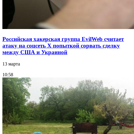
Российская хакерская группа EvilWeb считает
атаку на соцсеть Х попыткой сорвать сделку
между США и Украиной
13 марта
10:58