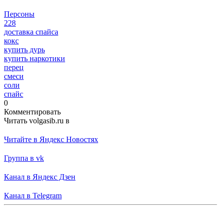
Персоны
228
доставка спайса
кокс
купить дурь
купить наркотики
перец
смеси
соли
спайс
0
Комментировать
Читать volgasib.ru в
Читайте в Яндекс Новостях
Группа в vk
Канал в Яндекс Дзен
Канал в Telegram