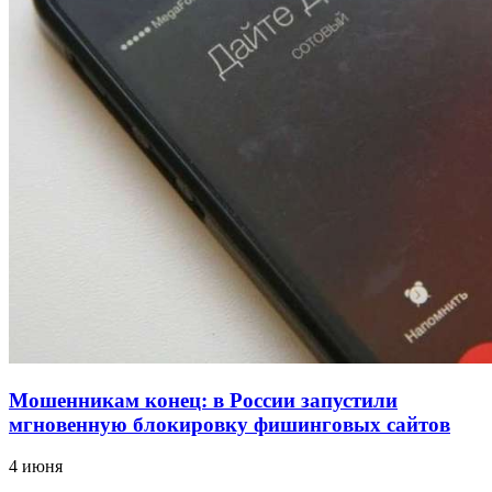
12:39
Сладкий праздник в Волгограде: в Центральном
парке прошёл фестиваль „Арбузный переполох“
15:10
Волгоградские компании нарастили экспорт:
заключены контракты на 3,6 млн долларов
Все новости
Мошенникам конец: в России запустили
мгновенную блокировку фишинговых сайтов
4 июня