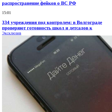
распространение фейков о ВС РФ
15:01
334 учреждения под контролем: в Волгограде
проверяют готовность школ и детсадов к
учебному году
Эксклюзив
13:47
Покушение на убийство в Волгограде: девушка
напала на незнакомую женщину с ножом
12:39
Сладкий праздник в Волгограде: в Центральном
парке прошёл фестиваль „Арбузный переполох“
15:10
Волгоградские компании нарастили экспорт:
заключены контракты на 3,6 млн долларов