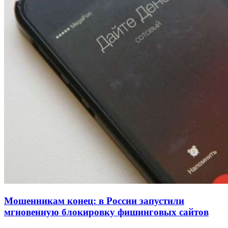
напала на незнакомую женщину с ножом
12:39
Сладкий праздник в Волгограде: в Центральном
парке прошёл фестиваль „Арбузный переполох“
15:10
Волгоградские компании нарастили экспорт:
заключены контракты на 3,6 млн долларов
Все новости
Мошенникам конец: в России запустили
мгновенную блокировку фишинговых сайтов