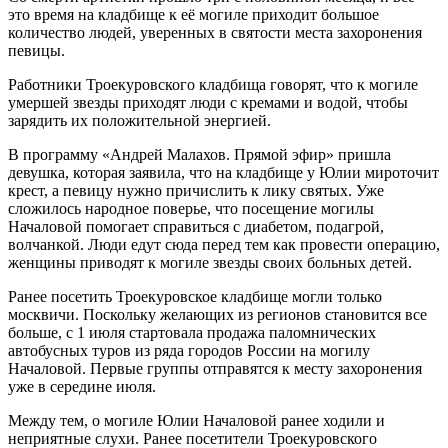
это время на кладбище к её могиле приходит большое
количество людей, уверенных в святости места захоронения
певицы.
Работники Троекуровского кладбища говорят, что к могиле
умершей звезды приходят люди с кремами и водой, чтобы
зарядить их положительной энергией.
В программу «Андрей Малахов. Прямой эфир» пришла
девушка, которая заявила, что на кладбище у Юлии мироточит
крест, а певицу нужно причислить к лику святых. Уже
сложилось народное поверье, что посещение могилы
Началовой помогает справиться с диабетом, подагрой,
волчанкой. Люди едут сюда перед тем как провести операцию,
женщины приводят к могиле звезды своих больных детей.
Ранее посетить Троекуровское кладбище могли только
москвичи. Поскольку желающих из регионов становится все
больше, с 1 июля стартовала продажа паломнических
автобусных туров из ряда городов России на могилу
Началовой. Первые группы отправятся к месту захоронения
уже в середине июля.
Между тем, о могиле Юлии Началовой ранее ходили и
неприятные слухи. Ранее посетители Троекуровского