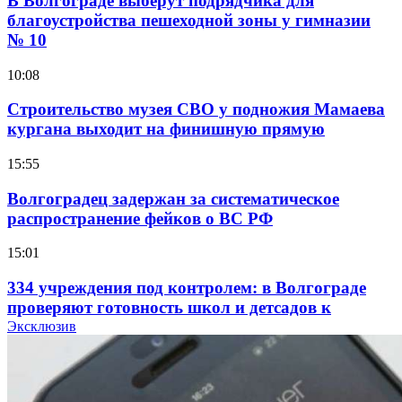
В Волгограде выберут подрядчика для
благоустройства пешеходной зоны у гимназии
№ 10
10:08
Строительство музея СВО у подножия Мамаева
кургана выходит на финишную прямую
15:55
Волгоградец задержан за систематическое
распространение фейков о ВС РФ
15:01
334 учреждения под контролем: в Волгограде
проверяют готовность школ и детсадов к
учебному году
Эксклюзив
13:47
Покушение на убийство в Волгограде: девушка