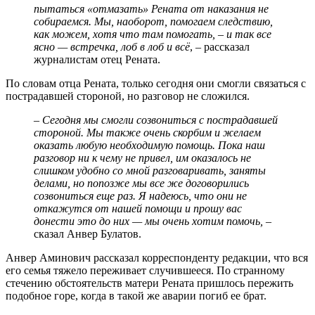
пытаться «отмазать» Рената от наказания не
собираемся. Мы, наоборот, помогаем следствию,
как можем, хотя что там помогать, – и так все
ясно — встречка, лоб в лоб и всё
, – рассказал
журналистам отец Рената.
По словам отца Рената, только сегодня они смогли связаться с
пострадавшей стороной, но разговор не сложился.
– Сегодня мы смогли созвониться с пострадавшей
стороной. Мы также очень скорбим и желаем
оказать любую необходимую помощь. Пока наш
разговор ни к чему не привел, им оказалось не
слишком удобно со мной разговаривать, заняты
делами, но попозже мы все же договорились
созвониться еще раз. Я надеюсь, что они не
откажутся от нашей помощи и прошу вас
донести это до них — мы очень хотим помочь,
–
сказал Анвер Булатов.
Анвер Аминович рассказал корреспонденту редакции, что вся
его семья тяжело переживает случившееся. По странному
стечению обстоятельств матери Рената пришлось пережить
подобное горе, когда в такой же аварии погиб ее брат.