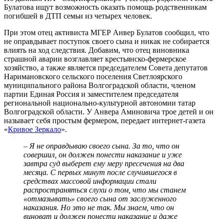
Булатова ищут возможность оказать помощь родственникам
погибшей в ДТП семьи из четырех человек.
При этом отец активиста МГЕР Анвер Булатов сообщил, что
не оправдывает поступок своего сына и никак не собирается
влиять на ход следствия. Добавим, что отец виновника
страшной аварии возглавляет крестьянско-фермерское
хозяйство, а также является председателем Совета депутатов
Наримановского сельского поселения Светлоярского
муниципального района Волгоградской области, членом
партии Единая Россия и заместителем председателя
региональной национально-культурной автономии татар
Волгоградской области. У Анвера Аминовича трое детей и он
называет себя простым фермером, передает интернет-газета
«
Кривое Зеркало
».
– Я не оправдываю своего сына. За то, что он
совершил, он должен понести наказание и уже
завтра суд выберет ему меру пресечения на два
месяца. С первых минут после случившегося в
средствах массовой информации стали
распространяться слухи о том, что мы станем
«отмазывать» своего сына от заслуженного
наказания. Но это не так. Мы знаем, что он
виноват и должен понести наказание и даже