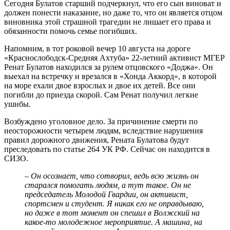
Сегодня Булатов старший подчеркнул, что его сын виноват и
должен понести наказание, но даже то, что он является отцом
виновника этой страшной трагедии не лишает его права и
обязанности помочь семье погибших.
Напомним, в тот роковой вечер 10 августа на дороге
«Краснослободск-Средняя Ахтуба» 22-летний активист МГЕР
Ренат Булатов находился за рулем отцовского «Доджа». Он
выехал на встречку и врезался в «Хонда Аккорд», в которой
на море ехали двое взрослых и двое их детей. Все они
погибли до приезда скорой. Сам Ренат получил легкие
ушибы.
Возбуждено уголовное дело. За причинение смерти по
неосторожности четырем людям, вследствие нарушения
правил дорожного движения, Рената Булатова будут
преследовать по статье 264 УК РФ. Сейчас он находится в
СИЗО.
– Он осознает, что сотворил, ведь всю жизнь он
старался помогать людям, а тут такое. Он не
председатель Молодой Гвардии, он активист,
спортсмен и студент. Я никак его не оправдываю,
но даже в тот момент он спешил в Волжский на
какое-то молодежное мероприятие. А машина, на