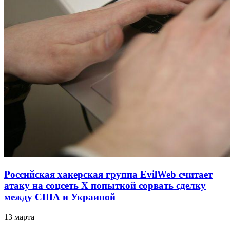
Российская хакерская группа EvilWeb считает
атаку на соцсеть Х попыткой сорвать сделку
между США и Украиной
13 марта