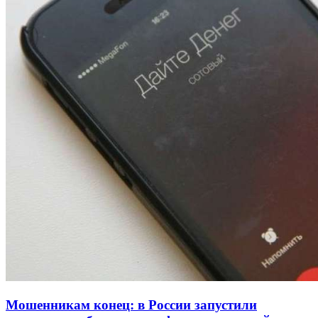
Покушение на убийство в Волгограде: девушка
напала на незнакомую женщину с ножом
12:39
Сладкий праздник в Волгограде: в Центральном
парке прошёл фестиваль „Арбузный переполох“
15:10
Волгоградские компании нарастили экспорт:
заключены контракты на 3,6 млн долларов
Все новости
Мошенникам конец: в России запустили