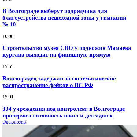
В Волгограде выберут подрядчика для
благоустройства пешеходной зоны у гимназии
№ 10
10:08
Строительство музея СВО у подножия Мамаева
кургана выходит на финишную прямую
15:55
Волгоградец задержан за систематическое
распространение фейков о ВС РФ
15:01
334 учреждения под контролем: в Волгограде
проверяют готовность школ и детсадов к
учебному году
Эксклюзив
13:47