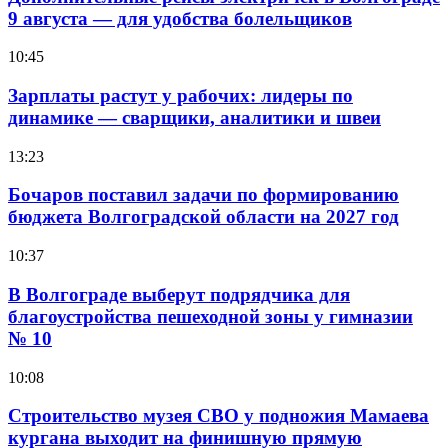
9 августа — для удобства болельщиков
10:45
Зарплаты растут у рабочих: лидеры по
динамике — сварщики, аналитики и швеи
13:23
Бочаров поставил задачи по формированию
бюджета Волгоградской области на 2027 год
10:37
В Волгограде выберут подрядчика для
благоустройства пешеходной зоны у гимназии
№ 10
10:08
Строительство музея СВО у подножия Мамаева
кургана выходит на финишную прямую