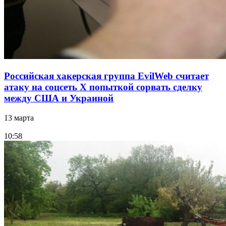
Российская хакерская группа EvilWeb считает
атаку на соцсеть Х попыткой сорвать сделку
между США и Украиной
13 марта
10:58