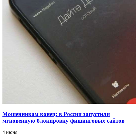
12:39
Сладкий праздник в Волгограде: в Центральном
парке прошёл фестиваль „Арбузный переполох“
15:10
Волгоградские компании нарастили экспорт:
заключены контракты на 3,6 млн долларов
Все новости
Мошенникам конец: в России запустили
мгновенную блокировку фишинговых сайтов
4 июня