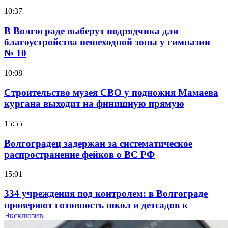
10:37
В Волгограде выберут подрядчика для
благоустройства пешеходной зоны у гимназии
№ 10
10:08
Строительство музея СВО у подножия Мамаева
кургана выходит на финишную прямую
15:55
Волгоградец задержан за систематическое
распространение фейков о ВС РФ
15:01
334 учреждения под контролем: в Волгограде
проверяют готовность школ и детсадов к
учебному году
Эксклюзив