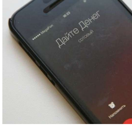
13:47
Покушение на убийство в Волгограде: девушка
напала на незнакомую женщину с ножом
12:39
Сладкий праздник в Волгограде: в Центральном
парке прошёл фестиваль „Арбузный переполох“
15:10
Волгоградские компании нарастили экспорт:
заключены контракты на 3,6 млн долларов
Все новости