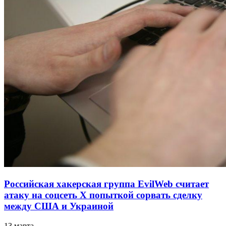
Российская хакерская группа EvilWeb считает
атаку на соцсеть Х попыткой сорвать сделку
между США и Украиной
13 марта