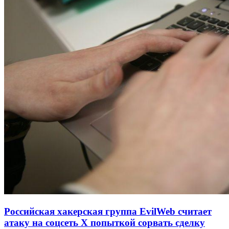
Российская хакерская группа EvilWeb считает
атаку на соцсеть Х попыткой сорвать сделку