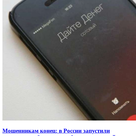
Покушение на убийство в Волгограде: девушка
напала на незнакомую женщину с ножом
12:39
Сладкий праздник в Волгограде: в Центральном
парке прошёл фестиваль „Арбузный переполох“
15:10
Волгоградские компании нарастили экспорт:
заключены контракты на 3,6 млн долларов
Все новости
Мошенникам конец: в России запустили