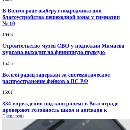
В Волгограде выберут подрядчика для
благоустройства пешеходной зоны у гимназии
№ 10
10:08
Строительство музея СВО у подножия Мамаева
кургана выходит на финишную прямую
15:55
Волгоградец задержан за систематическое
распространение фейков о ВС РФ
15:01
334 учреждения под контролем: в Волгограде
проверяют готовность школ и детсадов к
учебному году
Эксклюзив
13:47