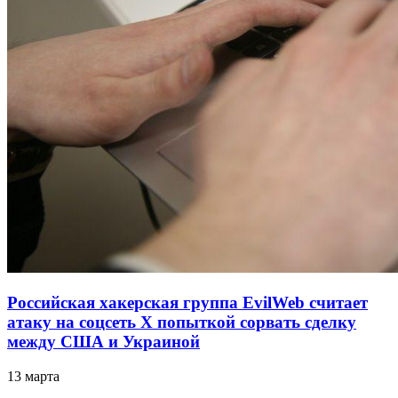
Российская хакерская группа EvilWeb считает
атаку на соцсеть Х попыткой сорвать сделку
между США и Украиной
13 марта