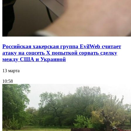
Российская хакерская группа EvilWeb считает
атаку на соцсеть Х попыткой сорвать сделку
между США и Украиной
13 марта
10:58