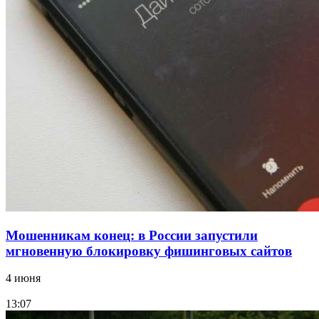
Сладкий праздник в Волгограде: в Центральном
парке прошёл фестиваль „Арбузный переполох“
15:10
Волгоградские компании нарастили экспорт:
заключены контракты на 3,6 млн долларов
Все новости
Мошенникам конец: в России запустили
мгновенную блокировку фишинговых сайтов
4 июня
13:07