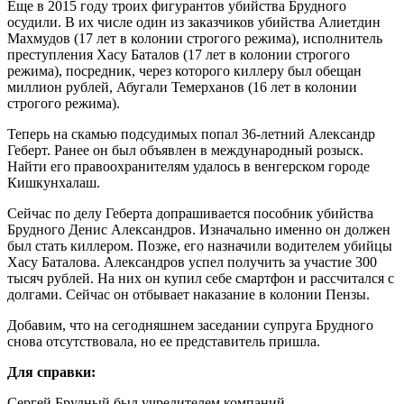
Еще в 2015 году троих фигурантов убийства Брудного
осудили. В их числе один из заказчиков убийства Алиетдин
Махмудов (17 лет в колонии строгого режима), исполнитель
преступления Хасу Баталов (17 лет в колонии строгого
режима), посредник, через которого киллеру был обещан
миллион рублей, Абугали Темерханов (16 лет в колонии
строгого режима).
Теперь на скамью подсудимых попал 36-летний Александр
Геберт. Ранее он был объявлен в международный розыск.
Найти его правоохранителям удалось в венгерском городе
Кишкунхалаш.
Сейчас по делу Геберта допрашивается пособник убийства
Брудного Денис Александров. Изначально именно он должен
был стать киллером. Позже, его назначили водителем убийцы
Хасу Баталова. Александров успел получить за участие 300
тысяч рублей. На них он купил себе смартфон и рассчитался с
долгами. Сейчас он отбывает наказание в колонии Пензы.
Добавим, что на сегодняшнем заседании супруга Брудного
снова отсутствовала, но ее представитель пришла.
Для справки:
Сергей Брудный был учредителем компаний,