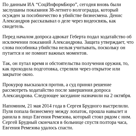
По данным ИА “СоцИнформБюро”, сегодня вновь были
заслушаны показания 38-летнего волгоградца, который
осужден за пособничество в убийстве бизнесмена. Денис
Александров рассказывал о деле через видеосвязь, как
свидетель.
Перед началом допроса адвокат Геберта подал ходатайство об
исключении показаний Александрова. Защита утверждает, что
слова пособника убийства нельзя учитывать, поскольку он
путается и не помнит важных моментов.
Так, он путал время и обстоятельства получения оружия, то,
как проходила подготовка, стреляли через открытое или
закрытое окно.
Прокурор высказался против, а суд принял решение
рассмотреть ходатайство после завершения допроса
Александрова. Следующее заседание назначили на 2 октября.
Напомним, 21 мая 2014 года в Сергея Брудного выстрелили.
Пуля попала бизнесмену между лопаток, прошла навылет и
ранила в лицо Евгения Ремезова, который стоял рядом с ним.
Сергей Брудный скончался в больнице спустя полтора часа,
Евгения Ремезова удалось спасти.