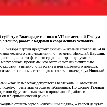
В субботу в Волгограде состоялся VII совместный Пленум
а точнее, работа с кадрами в современных условиях.
,
11 октября партии предстоит экзамен – экзамен итоговый. «Он
органы местного самоуправления», – отметил
Николай Паршин
.
ршин привел тот факт, что средний возраст депутатов-
 и могут решать проблемы, что отстаивают исключительно
с кадрами, а именно, отсутствие в ней системного подхода.
сизме и ленинизме, и это надо менять», – подчеркнул
Николай
рами – так называемая депутатская вертикаль. «Совместная
х людей», – отметила народная избранница. По словам
Тамары
е они будут отчитываться о проделанной работе и
ан он в Чернышковский район.
бходимо ставить барьер «случайным людям», – уверен депутат