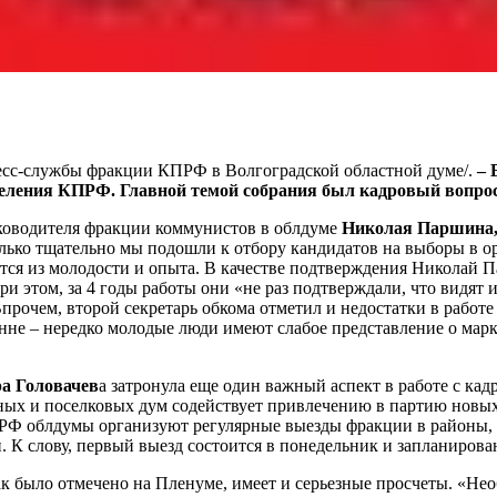
 пресс-службы фракции КПРФ в Волгоградской областной думе/.
– 
еления КПРФ. Главной темой собрания был кадровый вопрос, 
уководителя фракции коммунистов в облдуме
Николая Паршина
колько тщательно мы подошли к отбору кандидатов на выборы в 
тся из молодости и опыта. В качестве подтверждения Николай Па
и этом, за 4 годы работы они «не раз подтверждали, что видят
прочем, второй секретарь обкома отметил и недостатки в работе 
нне – нередко молодые люди имеют слабое представление о марк
а Головачев
а затронула еще один важный аспект в работе с кад
нных и поселковых дум содействует привлечению в партию новы
Ф облдумы организуют регулярные выезды фракции в районы, гд
и. К слову, первый выезд состоится в понедельник и запланиров
к было отмечено на Пленуме, имеет и серьезные просчеты. «Нео