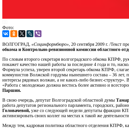
Фото:
ВОЛГОГРАД,
«Социнформбюро»
, 20 сентября 2009 г. /Текст
обкома и Контрольно-ревизионной комиссии областного отд
По словам второго секретаря волгоградского обкома КПРФ, р
покажет качество нашей работы за последние 4 года и то, нас
Формула успеха, уверен второй секретарь обкома КПРФ, слагае
коммунистов Волжской гордумы нынешнего состава – 36 лет, пр
интересы рядовых волжан, а не каких-либо бизнес-структур». В
«Работа с молодежью должна вестись более активно и всесторо
Паршин.
В свою очередь, депутат Волгоградской областной думы
Тамар
работа депутатов регионального парламента, городских, райо
Головачевой,
уже со следующей недели депутаты фракции КПР
активизировать своих коллег на местах к такой же деятельност
Между тем, кадровая политика областного отделения КПРФ, ка