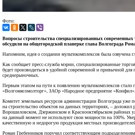
Фото:
Вопросы строительства специализированных современных т
обсудили на общегородской планерке глава Волгограда Р
Напомним, идея о создании мультикомплексов была озвучена гл
Как сообщает пресс-служба мэрии, специализированные торго
будет производиться в удобной современной и привычной для 
среднерыночных.
Первым этапом на пути к появлению мультикомплексов стало
«Волгомясомолторг», ЗАОр «Народное предприятие «Конфил»
Комитет земельных ресурсов администрации Волгограда уже по
на строительство объектов на данных территориях, – доложил
Ворошиловском, Дзержинском и Краснооктябрьском районах уже
на данный момент не используют свои мощности на 100%. Увер
качественную и недорогую продукция местных производителе
Роман Гребенников поручил соответствующим подразделениям 