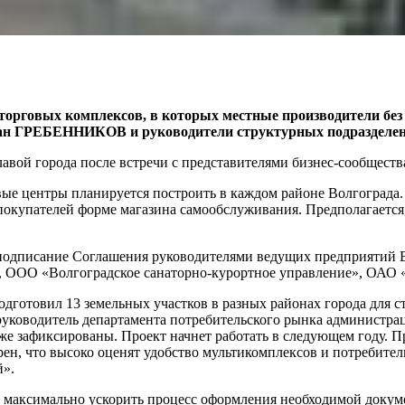
орговых комплексов, в которых местные производители без 
оман ГРЕБЕННИКОВ и руководители структурных подразделе
авой города после встречи с представителями бизнес-сообществ
вые центры планируется построить в каждом районе Волгограда
покупателей форме магазина самообслуживания. Предполагается,
 подписание Соглашения руководителями ведущих предприятий
, ООО «Волгоградское санаторно-курортное управление», ОАО
дготовил 13 земельных участков в разных районах города для с
 руководитель департамента потребительского рынка администра
 зафиксированы. Проект начнет работать в следующем году. Пр
ен, что высоко оценят удобство мультикомплексов и потребител
й».
максимально ускорить процесс оформления необходимой докуме