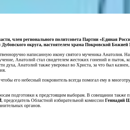
бласти, член регионального политсовета Партии «Единая Ро
м Дубовского округа, настоятелем храма Покровской Божией
ственноручно написанную икону святого мученика Анатолия. На
чение, Анатолий стал свидетелем жестоких гонений и пыток, ко
ти духа, Анатолий также уверовал во Христа, за что был казнен
ия.
, чтобы его небесный покровитель всегда помогал ему в многотр
росам подготовки к предстоящим выборам. В совещании также пр
Й
, председатель Областной избирательной комиссии
Геннадий
анительных органов.