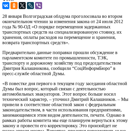
28 января Волгоградская облдума проголосовала во втором
окончательном чтении за изменения закона от 24 июля 2012
года № 90-ОД «О порядке перемещения задержанных
транспортных средств на специализированную стоянку, их
хранения, оплаты расходов на перемещение и хранения,
возврата транспортных средств».
Предварительно данные поправки прошли обсуждение в
парламентском комитете по промышленности, ТЭК,
транспорту и дорожному хозяйству под председательством
Дмитрия Калашникова, сообщили “СоцИнформБюро” в
пресс-службе областной Думы.
«В повестке дня первого в текущем году заседания областной
Думы был вопрос, который связан с деятельностью
автомобильных эвакуаторов. Этот вопрос больше носил
технический характер, – уточнил Дмитрий Калашников. – Мы
привели в соответствие областной закон с федеральным
законодательством, в части использования предприятиями,
занимающимися этим видом деятельности, печати. Однако в
рамках работы комитета мы еще планируем вернуться к этому
закону и провести его корректировку. Это произойдет не
позже апреля-месяца. Вероятно, придется пересмотреть ныне