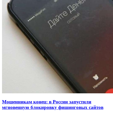
Сладкий праздник в Волгограде: в Центральном
парке прошёл фестиваль „Арбузный переполох“
15:10
Волгоградские компании нарастили экспорт:
заключены контракты на 3,6 млн долларов
11:39
Атака БПЛА в Волгоградской области: есть
пострадавшие и повреждения инфраструктуры
Все новости
Мошенникам конец: в России запустили
мгновенную блокировку фишинговых сайтов