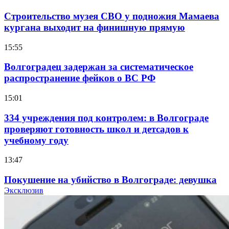
Строительство музея СВО у подножия Мамаева
кургана выходит на финишную прямую
15:55
Волгоградец задержан за систематическое
распространение фейков о ВС РФ
15:01
334 учреждения под контролем: в Волгограде
проверяют готовность школ и детсадов к
учебному году
13:47
Покушение на убийство в Волгограде: девушка
напала на незнакомую женщину с ножом
Эксклюзив
12:39