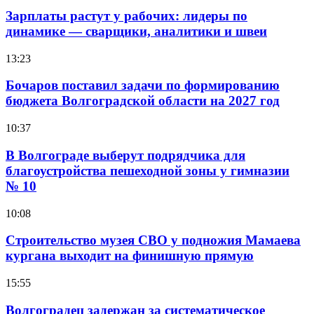
Зарплаты растут у рабочих: лидеры по
динамике — сварщики, аналитики и швеи
13:23
Бочаров поставил задачи по формированию
бюджета Волгоградской области на 2027 год
10:37
В Волгограде выберут подрядчика для
благоустройства пешеходной зоны у гимназии
№ 10
10:08
Строительство музея СВО у подножия Мамаева
кургана выходит на финишную прямую
15:55
Волгоградец задержан за систематическое