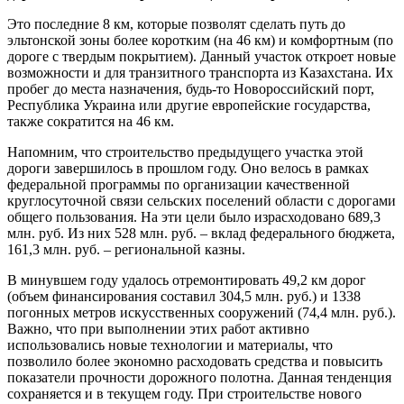
Это последние 8 км, которые позволят сделать путь до
эльтонской зоны более коротким (на 46 км) и комфортным (по
дороге с твердым покрытием). Данный участок откроет новые
возможности и для транзитного транспорта из Казахстана. Их
пробег до места назначения, будь-то Новороссийский порт,
Республика Украина или другие европейские государства,
также сократится на 46 км.
Напомним, что строительство предыдущего участка этой
дороги завершилось в прошлом году. Оно велось в рамках
федеральной программы по организации качественной
круглосуточной связи сельских поселений области с дорогами
общего пользования. На эти цели было израсходовано 689,3
млн. руб. Из них 528 млн. руб. – вклад федерального бюджета,
161,3 млн. руб. – региональной казны.
В минувшем году удалось отремонтировать 49,2 км дорог
(объем финансирования составил 304,5 млн. руб.) и 1338
погонных метров искусственных сооружений (74,4 млн. руб.).
Важно, что при выполнении этих работ активно
использовались новые технологии и материалы, что
позволило более экономно расходовать средства и повысить
показатели прочности дорожного полотна. Данная тенденция
сохраняется и в текущем году. При строительстве нового