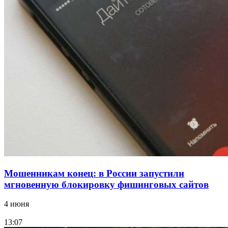
12:39
Сладкий праздник в Волгограде: в Центральном
парке прошёл фестиваль „Арбузный переполох“
15:10
Волгоградские компании нарастили экспорт:
заключены контракты на 3,6 млн долларов
Все новости
Мошенникам конец: в России запустили
мгновенную блокировку фишинговых сайтов
4 июня
13:07