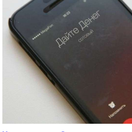
13:47
Покушение на убийство в Волгограде: девушка
напала на незнакомую женщину с ножом
12:39
Сладкий праздник в Волгограде: в Центральном
парке прошёл фестиваль „Арбузный переполох“
15:10
Волгоградские компании нарастили экспорт:
заключены контракты на 3,6 млн долларов
Все новости