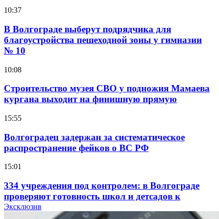
10:37
В Волгограде выберут подрядчика для
благоустройства пешеходной зоны у гимназии
№ 10
10:08
Строительство музея СВО у подножия Мамаева
кургана выходит на финишную прямую
15:55
Волгоградец задержан за систематическое
распространение фейков о ВС РФ
15:01
334 учреждения под контролем: в Волгограде
проверяют готовность школ и детсадов к
учебному году
Эксклюзив