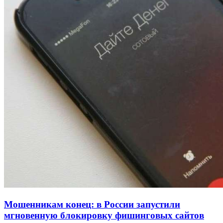
рейтинга: ВолгГТУ и ВолгГМУ вошли в топ‑15
для химической отрасли и фармацевтики
18:39
В Красноармейском районе Волгограда стартует
конкурс на ремонт моста через Волго‑Донской
судоходный канал
12:28
Фестиваль #ТриЧетыре в Волгограде пройдёт
11–13 сентября в рамках Года единства народов
России
Все новости
Мошенникам конец: в России запустили
мгновенную блокировку фишинговых сайтов