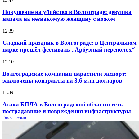
Покушение на убийство в Волгограде: девушка
напала на незнакомую женщину с ножом
12:39
Сладкий праздник в Волгограде: в Центральном
парке прошёл фестиваль „Арбузный переполох“
15:10
Волгоградские компании нарастили экспорт:
заключены контракты на 3,6 млн долларов
11:39
Атака БПЛА в Волгоградской области: есть
пострадавшие и повреждения инфраструктуры
Эксклюзив
12:01
Волгоградские вузы в топе зарплатного