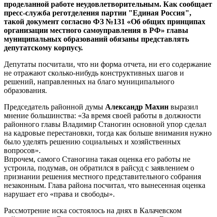
проделанной работе неудовлетворительным. Как сообщает
пресс-служба реготделения партии "Единая Россия",
такой документ согласно ФЗ №131 «Об общих принципах
организации местного самоуправления в РФ» главы
муниципальных образований обязаны представлять
депутатскому корпусу.
Депутаты посчитали, что ни форма отчета, ни его содержание
не отражают сколько-нибудь конструктивных шагов и
решений, направленных на благо муниципального
образования.
Председатель районной думы
Александр Махин
выразил
мнение большинства: «За время своей работы в должности
районного главы Владимир Станогин основной упор сделал
на кадровые перестановки, тогда как больше внимания нужно
было уделять решению социальных и хозяйственных
вопросов».
Впрочем, самого Станогина такая оценка его работы не
устроила, подумав, он обратился в райсуд с заявлением о
признании решения местного представительного собрания
незаконным. Глава района посчитал, что вынесенная оценка
нарушает его «права и свободы».
Рассмотрение иска состоялось на днях в Калачевском