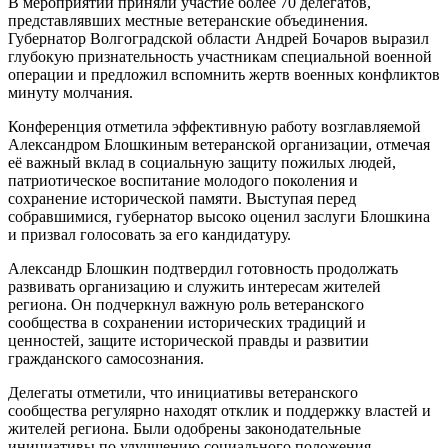
В мероприятии приняли участие более 70 делегатов,
представлявших местные ветеранские объединения.
Губернатор Волгоградской области Андрей Бочаров выразил
глубокую признательность участникам специальной военной
операции и предложил вспомнить жертв военных конфликтов
минуту молчания.
Конференция отметила эффективную работу возглавляемой
Александром Блошкиным ветеранской организации, отмечая
её важный вклад в социальную защиту пожилых людей,
патриотическое воспитание молодого поколения и
сохранение исторической памяти. Выступая перед
собравшимися, губернатор высоко оценил заслуги Блошкина
и призвал голосовать за его кандидатуру.
Александр Блошкин подтвердил готовность продолжать
развивать организацию и служить интересам жителей
региона. Он подчеркнул важную роль ветеранского
сообщества в сохранении исторических традиций и
ценностей, защите исторической правды и развитии
гражданского самосознания.
Делегаты отметили, что инициативы ветеранского
сообщества регулярно находят отклик и поддержку властей и
жителей региона. Были одобрены законодательные
инициативы по улучшению социального положения