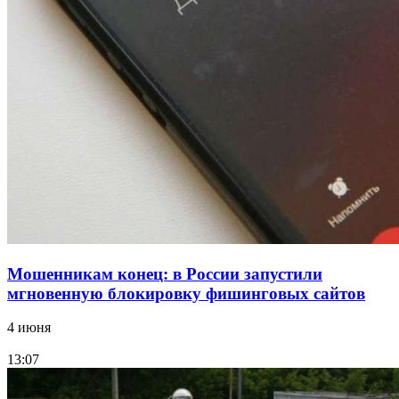
Сладкий праздник в Волгограде: в Центральном
парке прошёл фестиваль „Арбузный переполох“
15:10
Волгоградские компании нарастили экспорт:
заключены контракты на 3,6 млн долларов
Все новости
Мошенникам конец: в России запустили
мгновенную блокировку фишинговых сайтов
4 июня
13:07