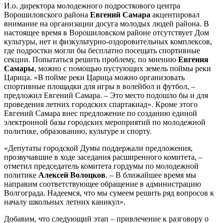
И.о. директора молодежного подросткового центра
Ворошиловского района
Евгений Самара
акцентировал
внимание на организации досуга молодых людей района. В
настоящее время в Ворошиловском районе отсутствует Дом
культуры, нет и физкультурно-оздоровительных комплексов,
где подростки могли бы бесплатно посещать спортивные
секции. Попытаться решить проблему, по мнению
Евгения
Самары
, можно с помощью пустующих земель поймы реки
Царица. «В пойме реки Царица можно организовать
спортивные площадки для игры в волейбол и футбол, –
предложил Евгений Самара. – Это место подошло бы и для
проведения летних городских спартакиад». Кроме этого
Евгений Самара внес предложение по созданию единой
электронной базы городских мероприятий по молодежной
политике, образованию, культуре и спорту.
«Депутаты городской Думы поддержали предложения,
прозвучавшие в ходе заседания расширенного комитета, –
отметил председатель комитета гордумы по молодежной
политике
Алексей Волоцков
. – В ближайшее время мы
направим соответствующее обращение в администрацию
Волгограда. Надеемся, что мы сумеем решить ряд вопросов к
началу школьных летних каникул».
Добавим, что следующий этап – привлечение к разговору о