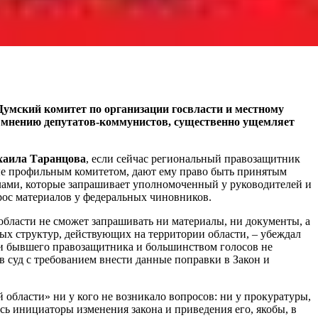
Думский комитет по организации госвласти и местному
о мнению депутатов-коммунистов, существенно ущемляет
аила Таранцова
, если сейчас региональный правозащитник
ные профильным комитетом, дают ему право быть принятым
алами, которые запрашивает уполномоченный у руководителей и
рос материалов у федеральных чиновников.
 области не сможет запрашивать ни материалы, ни документы, а
ых структур, действующих на территории области, – убеждал
ами бывшего правозащитника и большинством голосов не
в суд с требованием внести данные поправки в Закон и
 области» ни у кого не возникало вопросов: ни у прокуратуры,
сь инициаторы изменения закона и приведения его, якобы, в