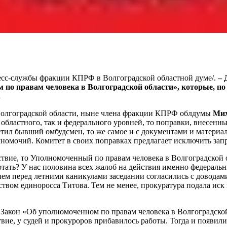
пресс-службы фракции КПРФ в Волгоградской областной думе/.
– 
 по правам человека в Волгоградской области», которые, п
.
олгоградской области, ныне члена фракции КПРФ облдумы
Мих
областного, так и федерального уровней, то поправки, внесен
метил бывший омбудсмен, то же самое и с документами и матери
номочий. Комитет в своих поправках предлагает исключить зап
ействие, то Уполномоченный по правам человека в Волгоградской
тать? У нас половина всех жалоб на действия именно федеральн
днем перед летними каникулами заседании согласились с довод
вом единоросса Титова. Тем не менее, прокуратура подала иск 
я Закон «Об уполномоченном по правам человека в Волгоградской
твие, у судей и прокуроров прибавилось работы. Тогда и появили