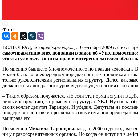
Фото:
ВОЛГОГРАД,
«Социнформбюро»,
30 сентября 2009 г. /Текст 
самоуправлению внес поправки в закон об «Уполномоченном
его статус в деле защиты прав и интересов жителей области
По мнению бывшего Уполномоченного по правам человека в В
может быть во внеочередном порядке принят чиновниками как 
только руководителями региональных структур. Далее, как за
должностных лиц разного уровня для осуществления своих пол
– Таким образом, получается, что если эта норма вступит в д
лишь информацию, к примеру, в структурах УВД. Ну и как рабо
своих коллег депутат Таранцов. И убедил. Депутаты на после
поддержали поправки профильного комитета под председательст
выиграла его.
По мнению
Михаила Таранцова,
когда в 2000 году создавалс
ни у правоохранительных органов. Но когда он вступил в дейс