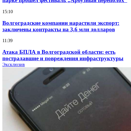
парке прошёл фестиваль „Арбузный переполох“
15:10
Волгоградские компании нарастили экспорт:
заключены контракты на 3,6 млн долларов
11:39
Атака БПЛА в Волгоградской области: есть
пострадавшие и повреждения инфраструктуры
Эксклюзив
12:01
Волгоградские вузы в топе зарплатного
рейтинга: ВолгГТУ и ВолгГМУ вошли в топ‑15
для химической отрасли и фармацевтики
18:39
В Красноармейском районе Волгограда стартует
конкурс на ремонт моста через Волго‑Донской
судоходный канал