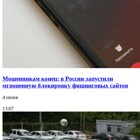
12:28
Фестиваль #ТриЧетыре в Волгограде пройдёт
11–13 сентября в рамках Года единства народов
России
Все новости
Мошенникам конец: в России запустили
мгновенную блокировку фишинговых сайтов
4 июня
13:07