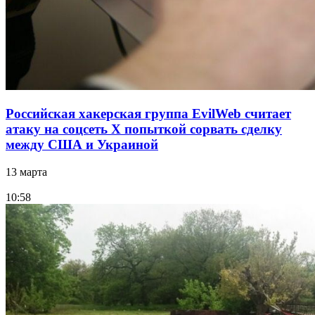
Российская хакерская группа EvilWeb считает
атаку на соцсеть Х попыткой сорвать сделку
между США и Украиной
13 марта
10:58