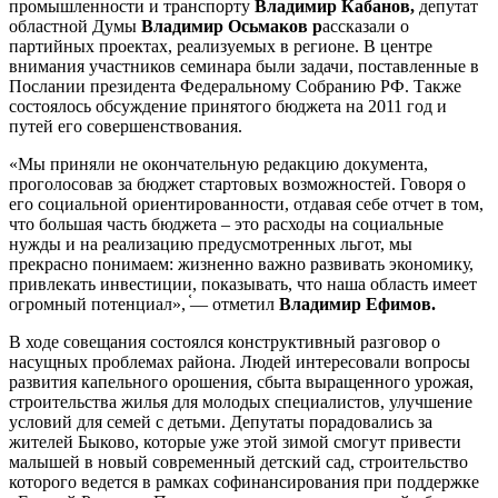
промышленности и транспорту
Владимир Кабанов,
депутат
областной Думы
Владимир Осьмаков р
ассказали о
партийных проектах, реализуемых в регионе. В центре
внимания участников семинара были задачи, поставленные в
Послании президента Федеральному Собранию РФ. Также
состоялось обсуждение принятого бюджета на 2011 год и
путей его совершенствования.
«Мы приняли не окончательную редакцию документа,
проголосовав за бюджет стартовых возможностей. Говоря о
его социальной ориентированности, отдавая себе отчет в том,
что большая часть бюджета – это расходы на социальные
нужды и на реализацию предусмотренных льгот, мы
прекрасно понимаем: жизненно важно развивать экономику,
привлекать инвестиции, показывать, что наша область имеет
огромный потенциал», ֫— отметил
Владимир Ефимов.
В ходе совещания состоялся конструктивный разговор о
насущных проблемах района. Людей интересовали вопросы
развития капельного орошения, сбыта выращенного урожая,
строительства жилья для молодых специалистов, улучшение
условий для семей с детьми. Депутаты порадовались за
жителей Быково, которые уже этой зимой смогут привести
малышей в новый современный детский сад, строительство
которого ведется в рамках софинансирования при поддержке