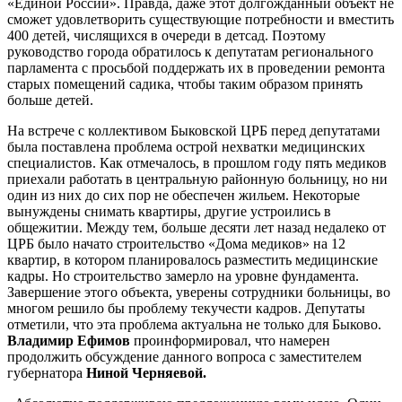
«Единой России». Правда, даже этот долгожданный объект не
сможет удовлетворить существующие потребности и вместить
400 детей, числящихся в очереди в детсад. Поэтому
руководство города обратилось к депутатам регионального
парламента с просьбой поддержать их в проведении ремонта
старых помещений садика, чтобы таким образом принять
больше детей.
На встрече с коллективом Быковской ЦРБ перед депутатами
была поставлена проблема острой нехватки медицинских
специалистов. Как отмечалось, в прошлом году пять медиков
приехали работать в центральную районную больницу, но ни
один из них до сих пор не обеспечен жильем. Некоторые
вынуждены снимать квартиры, другие устроились в
общежитии. Между тем, больше десяти лет назад недалеко от
ЦРБ было начато строительство «Дома медиков» на 12
квартир, в котором планировалось разместить медицинские
кадры. Но строительство замерло на уровне фундамента.
Завершение этого объекта, уверены сотрудники больницы, во
многом решило бы проблему текучести кадров. Депутаты
отметили, что эта проблема актуальна не только для Быково.
Владимир Ефимов
проинформировал, что намерен
продолжить обсуждение данного вопроса с заместителем
губернатора
Ниной Черняевой.