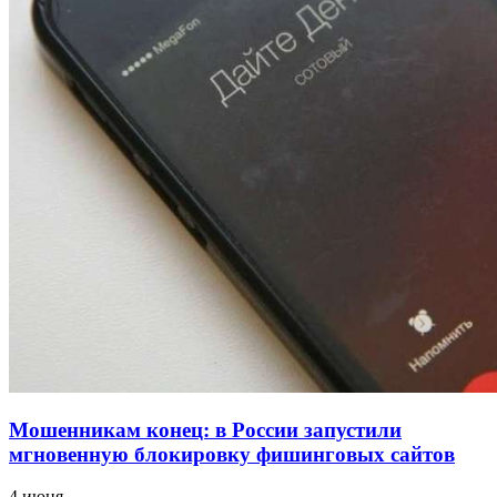
напала на незнакомую женщину с ножом
12:39
Сладкий праздник в Волгограде: в Центральном
парке прошёл фестиваль „Арбузный переполох“
15:10
Волгоградские компании нарастили экспорт:
заключены контракты на 3,6 млн долларов
Все новости
Мошенникам конец: в России запустили
мгновенную блокировку фишинговых сайтов
4 июня