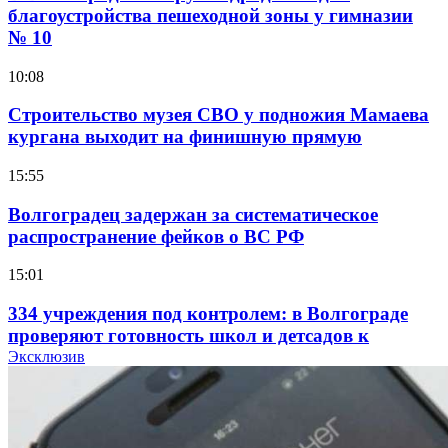
благоустройства пешеходной зоны у гимназии
№ 10
10:08
Строительство музея СВО у подножия Мамаева
кургана выходит на финишную прямую
15:55
Волгоградец задержан за систематическое
распространение фейков о ВС РФ
15:01
334 учреждения под контролем: в Волгограде
проверяют готовность школ и детсадов к
учебному году
Эксклюзив
13:47
Покушение на убийство в Волгограде: девушка