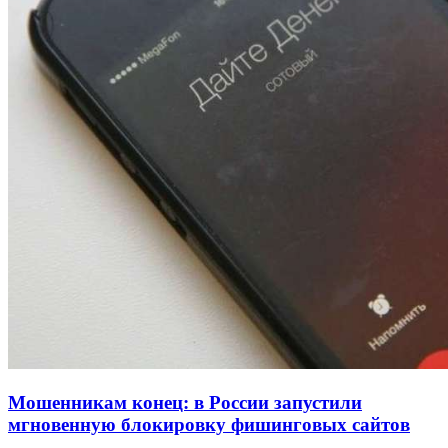
Покушение на убийство в Волгограде: девушка
напала на незнакомую женщину с ножом
12:39
Сладкий праздник в Волгограде: в Центральном
парке прошёл фестиваль „Арбузный переполох“
15:10
Волгоградские компании нарастили экспорт:
заключены контракты на 3,6 млн долларов
Все новости
Мошенникам конец: в России запустили
мгновенную блокировку фишинговых сайтов