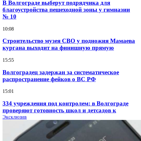
В Волгограде выберут подрядчика для
благоустройства пешеходной зоны у гимназии
№ 10
10:08
Строительство музея СВО у подножия Мамаева
кургана выходит на финишную прямую
15:55
Волгоградец задержан за систематическое
распространение фейков о ВС РФ
15:01
334 учреждения под контролем: в Волгограде
проверяют готовность школ и детсадов к
учебному году
Эксклюзив
13:47