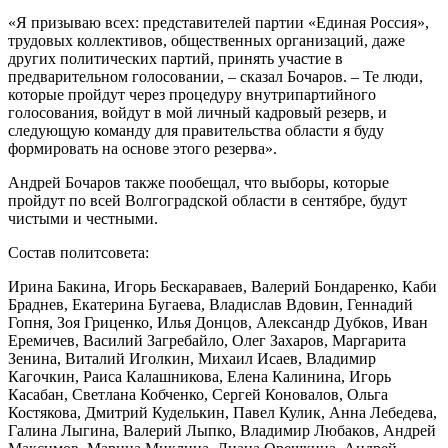
«Я призываю всех: представителей партии «Единая Россия»,
трудовых коллективов, общественных организаций, даже
других политических партий, принять участие в
предварительном голосовании, – сказал Бочаров. – Те люди,
которые пройдут через процедуру внутрипартийного
голосования, войдут в мой личный кадровый резерв, и
следующую команду для правительства области я буду
формировать на основе этого резерва».
Андрей Бочаров также пообещал, что выборы, которые
пройдут по всей Волгоградской области в сентябре, будут
чистыми и честными.
Состав политсовета:
Ирина Бакина, Игорь Бескараваев, Валерий Бондаренко, Каби
Браднев, Екатерина Бугаева, Владислав Вдовин, Геннадий
Гопня, Зоя Гриценко, Илья Донцов, Александр Дубков, Иван
Еремичев, Василий Загребайло, Олег Захаров, Маргарита
Зенина, Виталий Иголкин, Михаил Исаев, Владимир
Кагочкин, Раиса Калашникова, Елена Калинина, Игорь
Касабан, Светлана Кобченко, Сергей Коновалов, Ольга
Костякова, Дмитрий Куделькин, Павел Кулик, Анна Лебедева,
Галина Лыгина, Валерий Лыпко, Владимир Любаков, Андрей