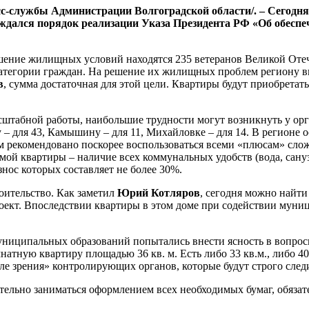
пресс-службы Администрации Волгоградской области/. – Сегод
уждался порядок реализации Указа Президента РФ «Об обесп
чшение жилищных условий находятся 235 ветеранов Великой Отеч
тегории граждан. На решение их жилищных проблем региону выд
в
, сумма достаточная для этой цели. Квартиры будут приобретаться
штабной работы, наибольшие трудности могут возникнуть у орга
 – для 43, Камышину – для 11, Михайловке – для 14. В регионе
Им рекомендовано поскорее воспользоваться всеми «плюсам» сло
мой квартиры – наличие всех коммунальных удобств (вода, сануз
нос которых составляет не более 30%.
оительство. Как заметил
Юрий Котляров
, сегодня можно найти
проект. Впоследствии квартиры в этом доме при содействии му
униципальных образований попытались внести ясность в вопрос
тную квартиру площадью 36 кв. м. Есть либо 33 кв.м., либо 40
оле зрения» контролирующих органов, которые будут строго сле
оятельно заниматься оформлением всех необходимых бумаг, обяза