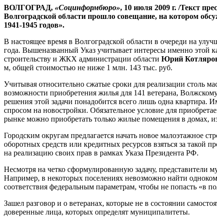
ВОЛГОГРАД,
«Социнформбюро»
, 10 июля 2009 г. /Текст 
Волгоградской области прошло совещание, на котором обс
1941-1945 годов».
В настоящее время в Волгоградской области в очереди на улу
года. Вышеназванный Указ учитывает интересы именно этой ка
строительству и ЖКХ администрации области
Юрий Котляро
м, общей стоимостью не ниже 1 млн. 143 тыс. руб.
Учитывая относительно сжатые сроки для реализации столь мас
возможности приобретения жилья для 141 ветерана, Волжскому
решения этой задачи понадобится всего лишь одна квартира. 
спросом на новостройки. Обязательное условие для приобретае
рынке можно приобретать только жилые помещения в домах, из
Городским округам предлагается начать новое малоэтажное стр
оборотных средств или кредитных ресурсов взяться за такой 
на реализацию своих прав в рамках Указа Президента РФ.
Несмотря на четко сформулированную задачу, представители м
Например, в некоторых поселениях невозможно найти однокомна
соответствия федеральным параметрам, чтобы не попасть «в п
Зашел разговор и о ветеранах, которые не в состоянии самост
доверенные лица, которых определят муниципалитеты.