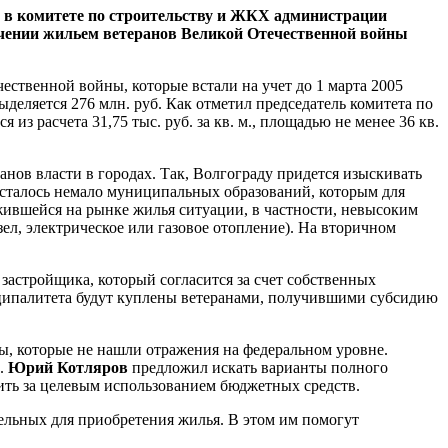
ня в комитете по строительству и ЖКХ администрации
ечении жильем ветеранов Великой Отечественной войны
ественной войны, которые встали на учет до 1 марта 2005
еляется 276 млн. руб. Как отметил председатель комитета по
 из расчета 31,75 тыс. руб. за кв. м., площадью не менее 36 кв.
нов власти в городах. Так, Волгограду придется изыскивать
 осталось немало муниципальных образований, которым для
жившейся на рынке жилья ситуации, в частности, невысоким
ел, электрическое или газовое отопление). На вторичном
 застройщика, который согласится за счет собственных
ниципалитета будут куплены ветеранами, получившими субсидию
ы, которые не нашли отражения на федеральном уровне.
.
Юрий Котляров
предложил искать варианты полного
дить за целевым использованием бюджетных средств.
тельных для приобретения жилья. В этом им помогут