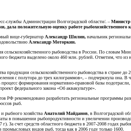
пресс-службы Администрации Волгоградской области/. –
Министр 
очи, дала положительную оценку работе рыбохозяйственного 
ервый вице-губернатор
Александр Шилин,
начальник региональн
родовольствию
Александр Моторкин.
я сельскохозяйственного рыбоводства в России. По словам Мини
ного бюджета выделено около 460 млн. рублей. Отметим, что из 
тва продукции сельскохозяйственного рыбоводства в стране до 2
ления с полутора до трех килограммов», – подчеркнула она. В ч
 процесс формирования нормативно-правовой базы подотрасли, 
проект федерального закона «Об аквакультуре».
тов РФ рекомендовано разработать региональные программы раз
оссов рыб.
 и рыбного хозяйства
Анатолий Майданов
, в Волгоградской о
льтаты в повышении рыбопродуктивности и увеличении производ
07 г). За счет средств областного бюджета в 2007-2008 годах 
 промысловых видов рыб, тогда как в 2006 году только 1600.