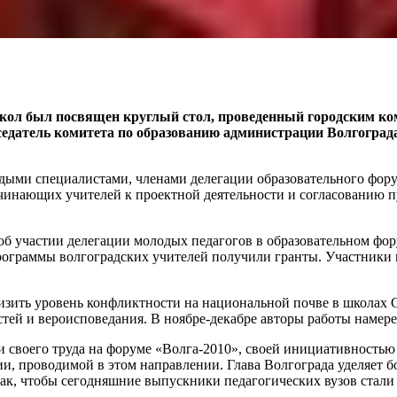
кол был посвящен круглый стол, проведенный городским ко
едатель комитета по образованию администрации Волгогра
ыми специалистами, членами делегации образовательного форум
инающих учителей к проектной деятельности и согласованию п
 об участии делегации молодых педагогов в образовательном фо
рограммы волгоградских учителей получили гранты. Участники к
зить уровень конфликтности на национальной почве в школах С
тей и вероисповедания. В ноябре-декабре авторы работы намер
и своего труда на форуме «Волга-2010», своей инициативностью
ции, проводимой в этом направлении. Глава Волгограда уделяет
так, чтобы сегодняшние выпускники педагогических вузов стал