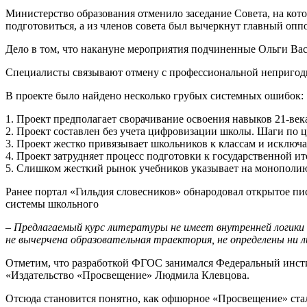
Министерство образования отменило заседание Совета, на кот
подготовиться, а из членов совета был вычеркнут главный опп
Дело в том, что накануне мероприятия подчиненные Ольги Вас
Специалисты связывают отмену с профессиональной неприго
В проекте было найдено несколько грубых системных ошибок:
1. Проект предполагает сворачивание освоения навыков 21-века
2. Проект составлен без учета цифровизации школы. Шаги по 
3. Проект жестко привязывает школьников к классам и исключ
4. Проект затрудняет процесс подготовки к государственной ит
5. Слишком жесткий рынок учебников указывает на монополи
Ранее портал «Гильдия словесников» обнародовал открытое пи
системы школьного
–
Предлагаемый курс литературы не имеет внутренней логики и
не вычерчена образовательная траектория, не определены ни
Отметим, что разработкой ФГОС занимался Федеральный инсти
«Издательство «Просвещение» Людмила Клевцова.
Отсюда становится понятно, как офшорное «Просвещение» стал