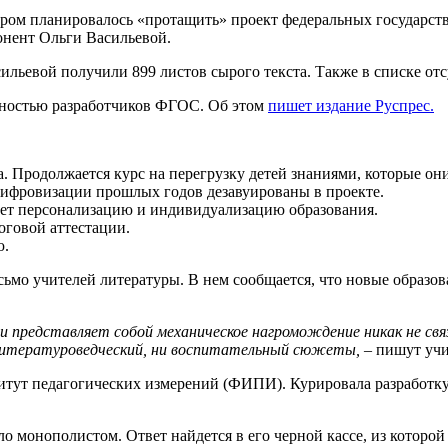
ором планировалось «протащить» проект федеральных государст
онент Ольги Васильевой.
ильевой получили 899 листов сырого текста. Также в списке от
дностью разработчиков ФГОС. Об этом
пишет издание Руспрес.
. Продолжается курс на перегрузку детей знаниями, которые они
цифровизации прошлых годов дезавуированы в проекте.
ает персонализацию и индивидуализацию образования.
оговой аттестации.
ю.
сьмо учителей литературы. В нем сообщается, что новые образ
 представляет собой механическое нагромождение никак не свя
 литературоведческий, ни воспитательный сюжеты,
– пишут учи
тут педагогических измерений (ФИПИ). Курировала разработку
о монополистом. Ответ найдется в его черной кассе, из котор