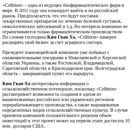
«Celltrion» – одна из ведущих биофармацевтических фирм в
мире. В 2011 году она планирует выйти и на российский
рынок. Предполагается, что это будут поставки
лекарственных препаратов по лечению болезней суставов,
онкологических заболеваний и т.д. Но интересы компании не
ограничиваются только фармацевтическим производством.
По словам господина
Ким Гван Хо,
«Celltrion» намерен
расширять свой бизнес за счет аграрного сектора.
Президент южнокорейской компании уже побывал с
ознакомительными поездками в Николаевской и Херсонской
областях Украины, а также Ростовской, Владимирской,
Саратовской областях и Краснодарском крае. Волгоградская
область – завершающий пункт его маршрута.
Ким Гван Хо
интересовала информация о
сельскохозяйственном потенциале, поскольку «Celltrion»
рассматривает возможность создания в одном из
вышеназванных российских или украинских регионов
перерабатывающего производства, а также выращивания
определенных видов сельскохозяйственных культур. В случае
принятия компанией положительного решения объем
инвестиций в этот проект может на первом этапе достигать 10
млн. долларов США.