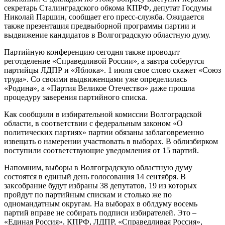
секретарь Сталинградского обкома КПРФ, депутат Госдумы
Николай Паршин, сообщает его пресс-служба. Ожидается
также презентация предвыборной программы партии и
выдвижение кандидатов в Волгоградскую областную думу.
Партийную конференцию сегодня также проводит
реготделение «Справедливой России», а завтра соберутся
партийцы ЛДПР и «Яблока». 1 июля свое слово скажет «Союз
труда». Со своими выдвиженцами уже определилась
«Родина», а «Партия Великое Отечество» даже прошла
процедуру заверения партийного списка.
Как сообщили в избирательной комиссии Волгоградской
области, в соответствии с федеральным законом «О
политических партиях» партии обязаны заблаговременно
извещать о намерении участвовать в выборах. В облизбирком
поступили соответствующие уведомления от 15 партий.
Напомним, выборы в Волгоградскую областную думу
состоятся в единый день голосования 14 сентября. В
заксобрание будут избраны 38 депутатов, 19 из которых
пройдут по партийным спискам и столько же по
одномандатным округам. На выборах в облдуму восемь
партий вправе не собирать подписи избирателей. Это –
«Единая Россия», КПРФ, ЛДПР, «Справедливая Россия»,