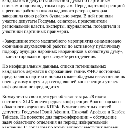
кандидатов в депутаты областной думы по партийным
спискам и одномандатным округам. Перед партконференцией
в регионе работала школа кадрового резерва, которая
завершила свою работу буквально вчера. В ней приняли
участие депутаты Госдумы, сенаторы, представители
региональной власти, эксперты, журналисты, победители и
участники партийных праймериз.
«Завершение этого масштабного мероприятия ознаменовало
окончание двухмесячной работы по активному публичному
подбору будущих народных избранников в областную думу»,
– констатировали в пресс-службе реготделения.
По неофициальным данным, списки потенциальных
кандидатов держатся в строжайшей тайне. ФИО достойных
представлять партию в новом созыве облдумы известны лишь
очень узкому кругу и до сегодняшней конференции утечек
информации не предвидится.
Коммунисты свои креатуры объявят завтра. 28 июня
состоится XLIX внеочередная конференция Волгоградского
областного отделения КПРФ. В числе почетных гостей
депутаты Госдумы Юрий Афонин, Николай Арефьев и Казбек
Тайсаев. На повестке дня партконференции – обсуждение
задач областного отделения на период избирательной
кампании. С докладом по этому вопросу выступит первый