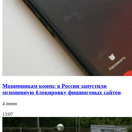
парке прошёл фестиваль „Арбузный переполох“
15:10
Волгоградские компании нарастили экспорт:
заключены контракты на 3,6 млн долларов
Все новости
Мошенникам конец: в России запустили
мгновенную блокировку фишинговых сайтов
4 июня
13:07