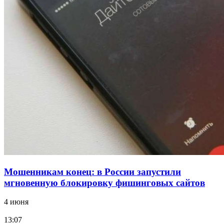
18:39
В Красноармейском районе Волгограда стартует
конкурс на ремонт моста через Волго‑Донской
судоходный канал
12:28
Фестиваль #ТриЧетыре в Волгограде пройдёт
11–13 сентября в рамках Года единства народов
России
Все новости
Мошенникам конец: в России запустили
мгновенную блокировку фишинговых сайтов
4 июня
13:07