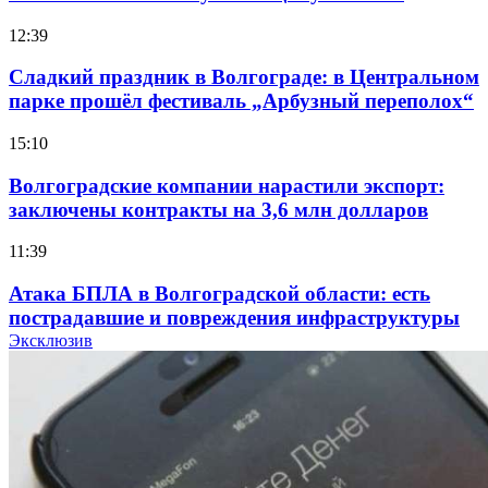
12:39
Сладкий праздник в Волгограде: в Центральном
парке прошёл фестиваль „Арбузный переполох“
15:10
Волгоградские компании нарастили экспорт:
заключены контракты на 3,6 млн долларов
11:39
Атака БПЛА в Волгоградской области: есть
пострадавшие и повреждения инфраструктуры
Эксклюзив
12:01
Волгоградские вузы в топе зарплатного
рейтинга: ВолгГТУ и ВолгГМУ вошли в топ‑15
для химической отрасли и фармацевтики