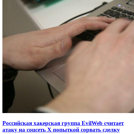
Российская хакерская группа EvilWeb считает
атаку на соцсеть Х попыткой сорвать сделку