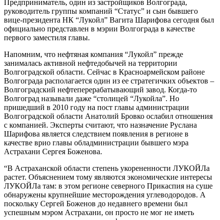
Предприниматель, один из застройщиков Волгограда,
руководитель группы компаний “Статус” и сын бывшего
вице-президента НК “Лукойл” Вагита Шарифова сегодня был
официально представлен в мэрии Волгограда в качестве
первого заместиля главы.
Напомним, что нефтяная компания “Лукойл” прежде
занималась активной нефтедобычей на территории
Волгоградской области. Сейчас в Красноармейском районе
Волгограда располагается один из ее стратегичких объектов –
Волгоградский нефтеперерабатывающий завод. Когда-то
Волгоград называли даже “столицей “Лукойла”. Но
пришедший в 2010 году на пост главы администрации
Волгоградской области Анатолий Бровко ослабил отношения
с компанией. Эксперты считают, что назначение Руслана
Шарифова является следствием появления в регионе в
качестве врио главы обладминистрации бывшего мэра
Астрахани Сергея Боженова.
“В Астраханской области степень укорененности ЛУКОЙЛа
растет. Объяснением тому являются экономические интересы
ЛУКОЙЛа там: в этом регионе северного Прикаспия на суше
обнаружены крупнейшие месторождения углеводородов. А
поскольку Сергей Боженов до недавнего времени был
успешным мэром Астрахани, он просто не мог не иметь