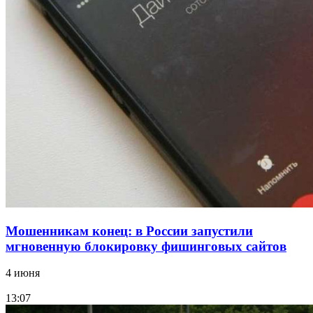
Сладкий праздник в Волгограде: в Центральном
парке прошёл фестиваль „Арбузный переполох“
15:10
Волгоградские компании нарастили экспорт:
заключены контракты на 3,6 млн долларов
Все новости
Мошенникам конец: в России запустили
мгновенную блокировку фишинговых сайтов
4 июня
13:07