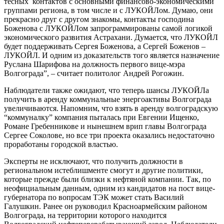
тесных контактов с основными финансово-экономическими
группами региона, в том числе и с ЛУКОЙЛом. Думаю, они
прекрасно друг с другом знакомы, контакты господина
Боженова с ЛУКОЙЛом запрограммированы самой логикой
экономического развития Астрахани. Думается, что ЛУКОЙЛ
будет поддерживать Сергея Боженова, а Сергей Боженов –
ЛУКОЙЛ. И одним из доказательств того является назначение
Руслана Шарифова на должность первого вице-мэра
Волгограда”, – считает политолог Андрей Рогожин.
Наблюдатели также ожидают, что теперь шансы ЛУКОЙЛа
получить в аренду коммунальные энергоактивы Волгограда
увеличиваются. Напомним, что взять в аренду волгоградскую
“коммуналку” компания пыталась при Евгении Ищенко,
Романе Гребенникове и нынешнем врип главы Волгограда
Сергее Соколове, но все три проекта оказались недостаточно
проработаны городской властью.
Эксперты не исключают, что получить должности в
региональном истеблишменте смогут и другие политики,
которые прежде были близки к нефтяной компании. Так, по
неофициальным данным, одним из кандидатов на пост вице-
губернатора по вопросам ТЭК может стать Василий
Галушкин. Ранее он руководил Красноармейским районом
Волгограда, на территории которого находится