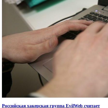
Российская хакерская группа EvilWeb считает