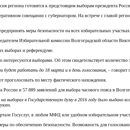
ия региона готовятся к предстоящим выборам президента Росси
перативном совещании с губернатором. На встрече с главой ре
едпринять меры безопасности на всех избирательных участках, 
дседателем Избирательной комиссии Волгоградской области Вик
х выборах и референдуме.
но интересуются выборами. Об этом свидетельствует количество
ии будет работать до 18 марта и в день голосования,
– говорит 
т проголосовать по месту фактического нахождения.
а России и 57 889 заявлений для выбора часового пояса в Волго
, на выборах в Государственную думу в 2016 году было выдано в
чукин.
ортале Госуслуг, в любом МФЦ или удобном избирательном участ
 меры по обеспечению безопасности. Возможность для голосова