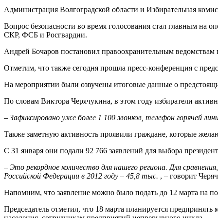
Администрация Волгоградской области и Избирательная комисс
Вопрос безопасности во время голосования стал главным на о
СКР, ФСБ и Росгвардии.
Андрей Бочаров постановил правоохранительным ведомствам пр
Отметим, что также сегодня прошла пресс-конференция с пре
На мероприятии были озвучены итоговые данные о предстоящи
По словам Виктора Черячукина, в этом году избиратели актив
–
Зафиксировано уже более 1 100 звонков, телефон горячей лин
Также заметную активность проявили граждане, которые желаю
С 31 января они подали 92 766 заявлений для выбора президент
–
Это рекордное количество для нашего региона. Для сравнения
Российской Федерации в 2012 году – 45,8 тыс.
, – говорит Черя
Напомним, что заявление можно было подать до 12 марта на п
Председатель отметил, что 18 марта планируется предпринять
населения, сотрудникам предприятий непрерывного цикла.