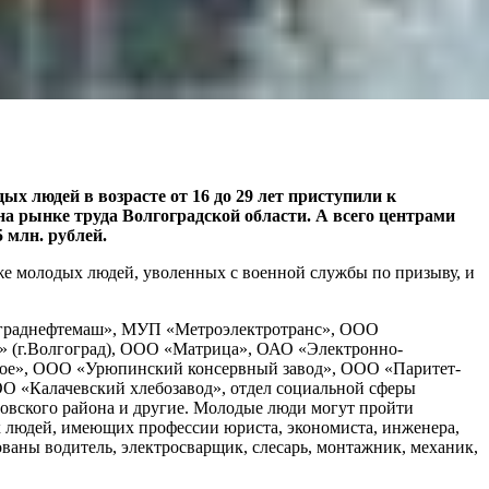
дых людей в возрасте от 16 до 29 лет приступили к
а рынке труда Волгоградской области.
А всего центрами
 млн. рублей.
же молодых людей, уволенных с военной службы по призыву, и
гограднефтемаш», МУП «Метроэлектротранс», ООО
(г.Волгоград), ООО «Матрица», ОАО «Электронно-
кое», ООО «Урюпинский консервный завод», ООО «Паритет-
 «Калачевский хлебозавод», отдел социальной сферы
ского района и другие. Молодые люди могут пройти
х людей, имеющих профессии юриста, экономиста, инженера,
ованы водитель, электросварщик, слесарь, монтажник, механик,