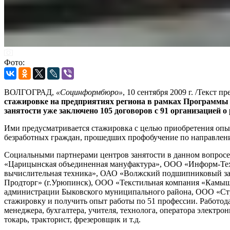
Фото:
ВОЛГОГРАД,
«Социнформбюро»
, 10 сентября 2009 г. /Текст
стажировке на предприятиях региона в рамках Программы
занятости уже заключено 105 договоров с 91 организацией о
Ими предусматривается стажировка с целью приобретения опы
безработных граждан, прошедших профобучение по направлени
Социальными партнерами центров занятости в данном вопрос
«Царицынская объединенная мануфактура», ООО «Информ-Те
вычислительная техника», ОАО «Волжский подшипниковый за
Продторг» (г.Урюпинск), ООО «Текстильная компания «Камыш
администрации Быковского муниципального района, ООО «С
стажировку и получить опыт работы по 51 профессии. Работод
менеджера, бухгалтера, учителя, технолога, оператора электр
токарь, тракторист, фрезеровщик и т.д.