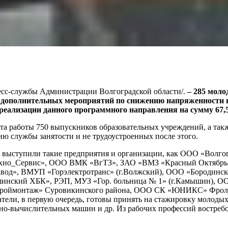
 пресс-службы Администрации Волгоградской области/.
– 285 моло
 дополнительных мероприятий по снижению напряженности н
 реализации данного программного направления на сумму 67,5
та работы 750 выпускников образовательных учреждений, а так
ю службы занятости и не трудоустроенных после этого.
е выступили такие предприятия и организации, как ООО «Вол
хно_Сервис», ООО ВМК «ВгТЗ», ЗАО «ВМЗ «Красный Октябрь» 
вод», ВМУП «Горэлектротранс» (г.Волжский), ООО «Бородинс
инский ХБК», РЭП, МУЗ «Гор. больница № 1» (г.Камышин), ООО
троймонтаж» Суровикинского района, ООО СК «ЮНИКС» Фролов
атели, в первую очередь, готовы принять на стажировку молоды
онно-вычислительных машин и др. Из рабочих профессий востреб