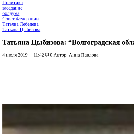
Политика
заседание
облдума
Совет Федерации
Татьяна Лебедева
Татьяна Цыбизова
Татьяна Цыбизова: “Волгоградская обл
4 июля 2019
11:42
0
Автор: Анна Павлова