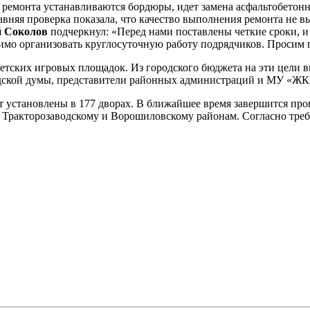
о ремонта устанавливаются бордюры, идет замена асфальтобетон
вняя проверка показала, что качество выполнения ремонта не вы
й Соколов
подчеркнул: «Перед нами поставлены четкие сроки, 
имо организовать круглосуточную работу подрядчиков. Просим 
детских игровых площадок. Из городского бюджета на эти цели в
одской думы, представители районных администраций и МУ «ЖК
т установлены в 177 дворах. В ближайшее время завершится пр
 Тракторозаводскому и Ворошиловскому районам. Согласно тре