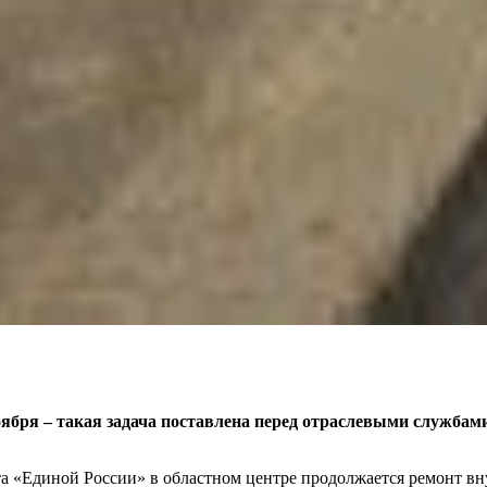
оября – такая задача поставлена перед отраслевыми служб
та «Единой России» в областном центре продолжается ремонт вн