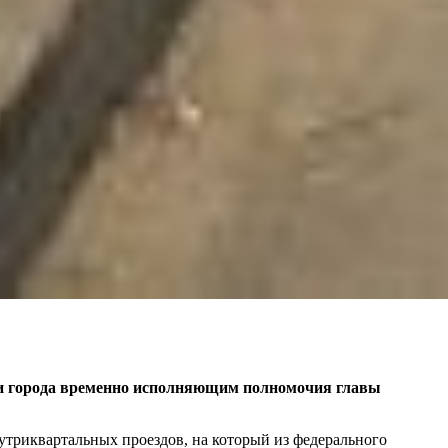
ами города временно исполняющим полномочия главы
утриквартальных проездов, на который из федерального