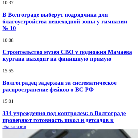
10:37
В Волгограде выберут подрядчика для
благоустройства пешеходной зоны у гимназии
№ 10
10:08
Строительство музея СВО у подножия Мамаева
кургана выходит на финишную прямую
15:55
Волгоградец задержан за систематическое
распространение фейков о ВС РФ
15:01
334 учреждения под контролем: в Волгограде
проверяют готовность школ и детсадов к
учебному году
Эксклюзив