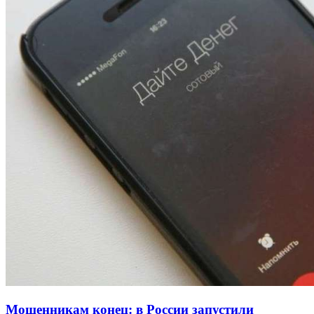
13:47
Покушение на убийство в Волгограде: девушка
напала на незнакомую женщину с ножом
12:39
Сладкий праздник в Волгограде: в Центральном
парке прошёл фестиваль „Арбузный переполох“
15:10
Волгоградские компании нарастили экспорт:
заключены контракты на 3,6 млн долларов
Все новости
Мошенникам конец: в России запустили