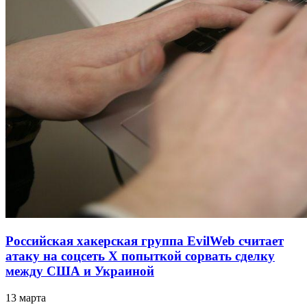
Российская хакерская группа EvilWeb считает
атаку на соцсеть Х попыткой сорвать сделку
между США и Украиной
13 марта