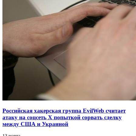
Российская хакерская группа EvilWeb считает
атаку на соцсеть Х попыткой сорвать сделку
между США и Украиной
13 марта