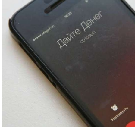
Волгоградские вузы в топе зарплатного
рейтинга: ВолгГТУ и ВолгГМУ вошли в топ‑15
для химической отрасли и фармацевтики
18:39
В Красноармейском районе Волгограда стартует
конкурс на ремонт моста через Волго‑Донской
судоходный канал
12:28
Фестиваль #ТриЧетыре в Волгограде пройдёт
11–13 сентября в рамках Года единства народов
России
Все новости