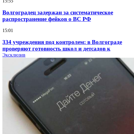
15:55
Волгоградец задержан за систематическое
распространение фейков о ВС РФ
15:01
334 учреждения под контролем: в Волгограде
проверяют готовность школ и детсадов к
учебному году
Эксклюзив
13:47
Покушение на убийство в Волгограде: девушка
напала на незнакомую женщину с ножом
12:39
Сладкий праздник в Волгограде: в Центральном
парке прошёл фестиваль „Арбузный переполох“
15:10