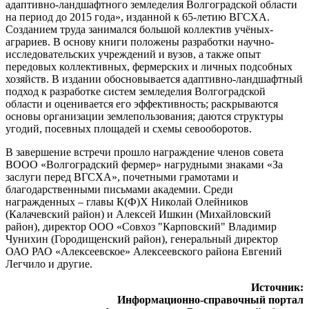
адаптивно-ландшафтного земледелия Волгоградской области
на период до 2015 года», изданной к 65-летию ВГСХА.
Созданием труда занимался большой коллектив учёных-
аграриев. В основу книги положены разработки научно-
исследовательских учреждений и вузов, а также опыт
передовых коллективных, фермерских и личных подсобных
хозяйств. В издании обосновывается адаптивно-ландшафтный
подход к разработке систем земледелия Волгоградской
области и оценивается его эффективность; раскрываются
основы организации землепользования; даются структуры
угодий, посевных площадей и схемы севооборотов.
В завершение встречи прошло награждение членов совета
ВООО «Волгоградский фермер» нагрудными знаками «За
заслуги перед ВГСХА», почетными грамотами и
благодарственными письмами академии. Среди
награжденных – главы К(Ф)Х Николай Олейников
(Калачевский район) и Алексей Ишкин (Михайловский
район), директор ООО «Совхоз "Карповский" Владимир
Чунихин (Городищенский район), генеральный директор
ОАО РАО «Алексеевское» Алексеевского района Евгений
Легчило и другие.
Источник:
Информационно-справочный портал