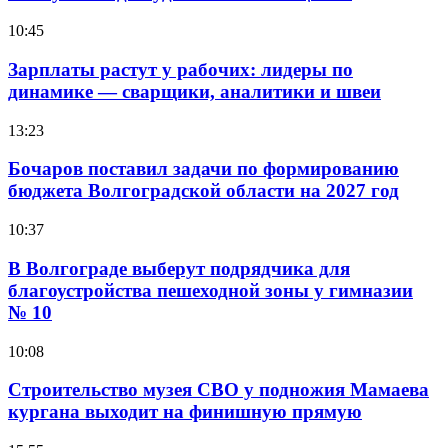
10:45
Зарплаты растут у рабочих: лидеры по
динамике — сварщики, аналитики и швеи
13:23
Бочаров поставил задачи по формированию
бюджета Волгоградской области на 2027 год
10:37
В Волгограде выберут подрядчика для
благоустройства пешеходной зоны у гимназии
№ 10
10:08
Строительство музея СВО у подножия Мамаева
кургана выходит на финишную прямую